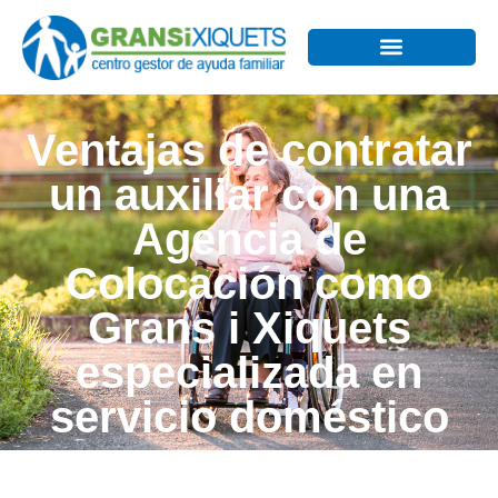
Ventajas de contratar
un auxiliar con una
Agencia de
Colocación como
Grans i Xiquets
especializada en
servicio doméstico